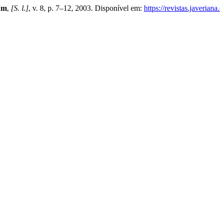
um
,
[S. l.]
, v. 8, p. 7–12, 2003. Disponível em:
https://revistas.javerian