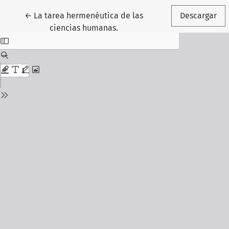
Volver a los detalles del artículo
←
La tarea hermenéutica de las
Descargar
ciencias humanas.