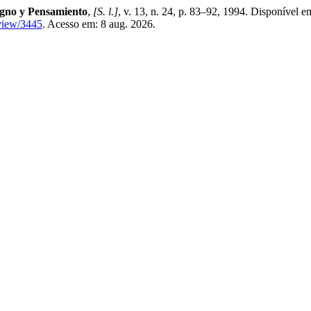
igno y Pensamiento
,
[S. l.]
, v. 13, n. 24, p. 83–92, 1994. Disponível e
/view/3445
. Acesso em: 8 aug. 2026.