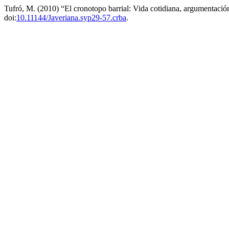
Tufró, M. (2010) “El cronotopo barrial: Vida cotidiana, argumentación
doi:
10.11144/Javeriana.syp29-57.crba
.