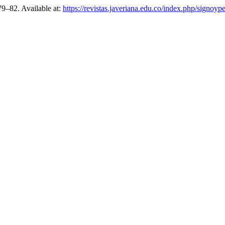
 79–82. Available at:
https://revistas.javeriana.edu.co/index.php/signoy