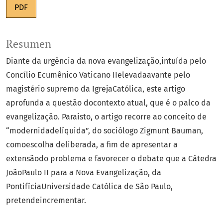
PDF
Resumen
Diante da urgência da nova evangelização,intuída pelo
Concílio Ecumênico Vaticano IIelevadaavante pelo
magistério supremo da IgrejaCatólica, este artigo
aprofunda a questão docontexto atual, que é o palco da
evangelização. Paraisto, o artigo recorre ao conceito de
“modernidadelíquida”, do sociólogo Zigmunt Bauman,
comoescolha deliberada, a fim de apresentar a
extensãodo problema e favorecer o debate que a Cátedra
JoãoPaulo II para a Nova Evangelização, da
PontifíciaUniversidade Católica de São Paulo,
pretendeincrementar.