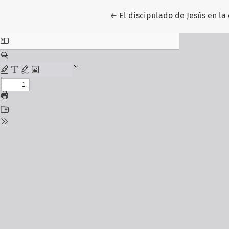
Volver a los detalles del artí
←
El discipulado de Jesús en l