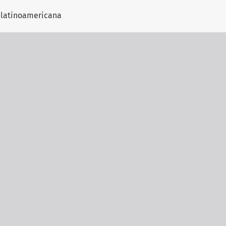
tículo
a latinoamericana