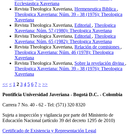
Ecclesiastica Xaveriana
Revista Theologica Xaveriana,
Hermeneutica Biblica
,
Theologica Xaveriana: Núm. 39 - 38 (1976): Theologica
Xaveriana
Revista Theologica Xaveriana,
Editorial
,
Theologica
Xaveriana: Núm. 57 (1980): Theologica Xaveriana
Revista Theologica Xaveriana,
Editorial
,
Theologica
Xaveriana: Núm. 65 (1982): Theologica Xaveriana
Revista Theologica Xaveriana,
Relación de comisiones
,
Theologica Xaveriana: Núm. 46 (1978): Theologica
Xaveriana
Revista Theologica Xaveriana,
Sobre la revelación divina
,
Theologica Xaveriana: Núm. 39 - 38 (1976): Theologica
Xaveriana
<<
<
1
2
3
4
5
6
7
>
>>
Pontificia Universidad Javeriana - Bogotá D.C. - Colombia
Carrera 7 No. 40 - 62 - Tel: (571) 320 8320
Sujeta a inspección y vigilancia por parte del Ministerio de
Educación Nacional (artículo 39 del decreto 1295 de 2010)
Certificado de Existencia y Representación Legal