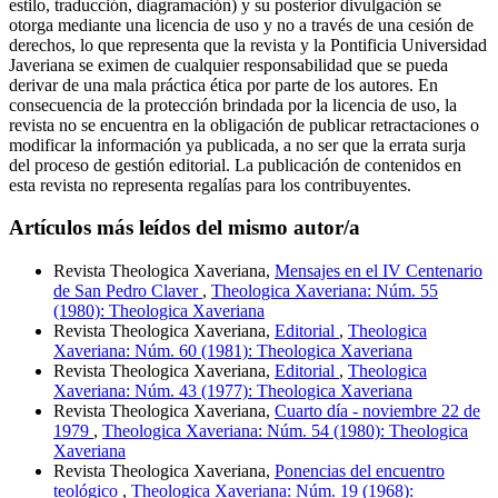
estilo, traducción, diagramación) y su posterior divulgación se
otorga mediante una licencia de uso y no a través de una cesión de
derechos, lo que representa que la revista y la Pontificia Universidad
Javeriana se eximen de cualquier responsabilidad que se pueda
derivar de una mala práctica ética por parte de los autores. En
consecuencia de la protección brindada por la licencia de uso, la
revista no se encuentra en la obligación de publicar retractaciones o
modificar la información ya publicada, a no ser que la errata surja
del proceso de gestión editorial. La publicación de contenidos en
esta revista no representa regalías para los contribuyentes.
Artículos más leídos del mismo autor/a
Revista Theologica Xaveriana,
Mensajes en el IV Centenario
de San Pedro Claver
,
Theologica Xaveriana: Núm. 55
(1980): Theologica Xaveriana
Revista Theologica Xaveriana,
Editorial
,
Theologica
Xaveriana: Núm. 60 (1981): Theologica Xaveriana
Revista Theologica Xaveriana,
Editorial
,
Theologica
Xaveriana: Núm. 43 (1977): Theologica Xaveriana
Revista Theologica Xaveriana,
Cuarto día - noviembre 22 de
1979
,
Theologica Xaveriana: Núm. 54 (1980): Theologica
Xaveriana
Revista Theologica Xaveriana,
Ponencias del encuentro
teológico
,
Theologica Xaveriana: Núm. 19 (1968):