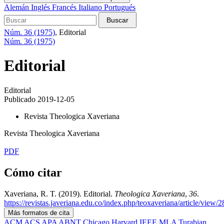
Alemán
Inglés
Francés
Italiano
Portugués
Buscar
Núm. 36 (1975)
,
Editorial
Núm. 36 (1975)
Editorial
Editorial
Publicado 2019-12-05
Revista Theologica Xaveriana
Revista Theologica Xaveriana
PDF
Cómo citar
Xaveriana, R. T. (2019). Editorial.
Theologica Xaveriana
,
36
.
https://revistas.javeriana.edu.co/index.php/teoxaveriana/article/view/
Más formatos de cita
ACM
ACS
APA
ABNT
Chicago
Harvard
IEEE
MLA
Turabian