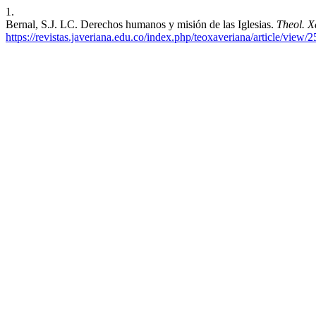
1.
Bernal, S.J. LC. Derechos humanos y misión de las Iglesias.
Theol. X
https://revistas.javeriana.edu.co/index.php/teoxaveriana/article/view/