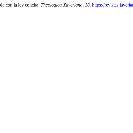
ada con la ley concha.
Theologica Xaveriana
,
18
.
https://revistas.javer