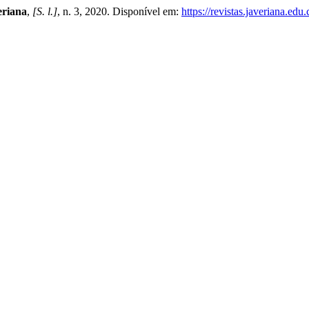
eriana
,
[S. l.]
, n. 3, 2020. Disponível em:
https://revistas.javeriana.ed