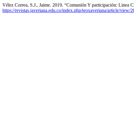
Vélez Correa, S.J., Jaime. 2019. “Comunión Y participación: Linea 
https://revistas.javeriana.edu.co/index.php/teoxaveriana/article/view/