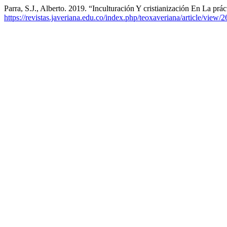
Parra, S.J., Alberto. 2019. “Inculturación Y cristianización En La prá
https://revistas.javeriana.edu.co/index.php/teoxaveriana/article/view/