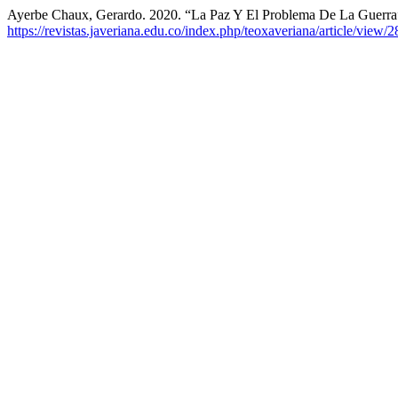
Ayerbe Chaux, Gerardo. 2020. “La Paz Y El Problema De La Guerr
https://revistas.javeriana.edu.co/index.php/teoxaveriana/article/view/