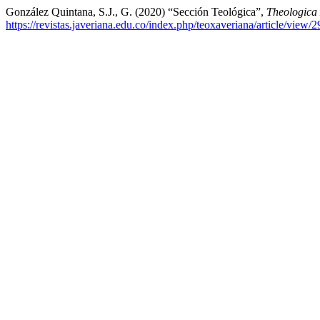
González Quintana, S.J., G. (2020) “Sección Teológica”,
Theologica
https://revistas.javeriana.edu.co/index.php/teoxaveriana/article/view/