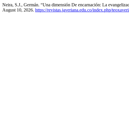
Neira, S.J., Germán. “Una dimensión De encarnación: La evangelizac
August 10, 2026.
https://revistas.javeriana.edu.co/index.php/teoxaver