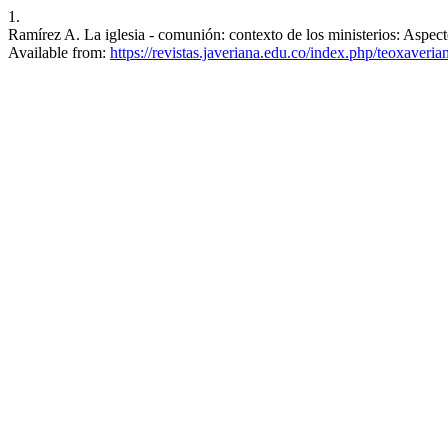
1.
Ramírez A. La iglesia - comunión: contexto de los ministerios: Aspecto
Available from:
https://revistas.javeriana.edu.co/index.php/teoxaveria