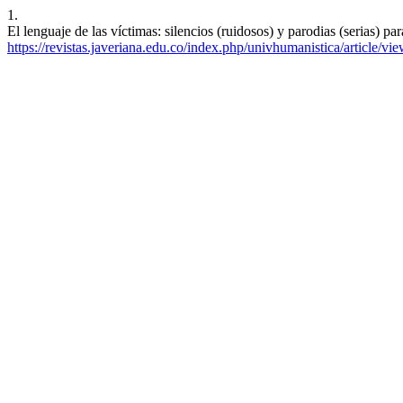
1.
El lenguaje de las víctimas: silencios (ruidosos) y parodias (serias) pa
https://revistas.javeriana.edu.co/index.php/univhumanistica/article/vi