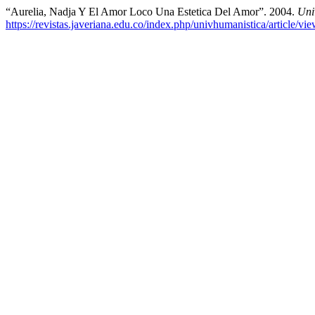
“Aurelia, Nadja Y El Amor Loco Una Estetica Del Amor”. 2004.
Uni
https://revistas.javeriana.edu.co/index.php/univhumanistica/article/v