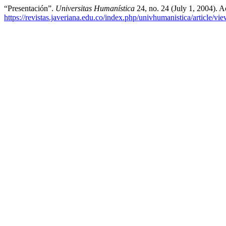
“Presentación”.
Universitas Humanística
24, no. 24 (July 1, 2004). 
https://revistas.javeriana.edu.co/index.php/univhumanistica/article/v