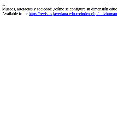
1.
Museos, artefactos y sociedad: ¿cómo se configura su dimensión educat
Available from:
https://revistas.javeriana.edu.co/index.php/univhuman