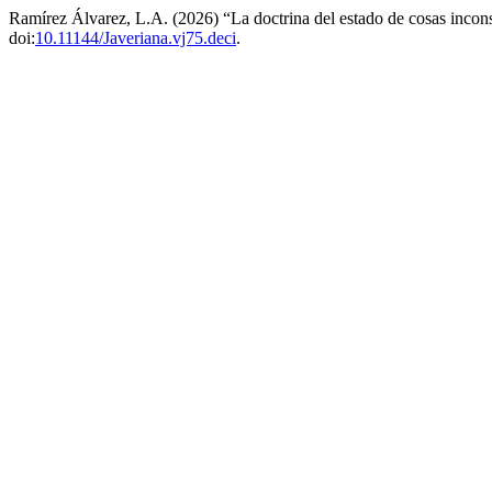
Ramírez Álvarez, L.A. (2026) “La doctrina del estado de cosas incons
doi:
10.11144/Javeriana.vj75.deci
.