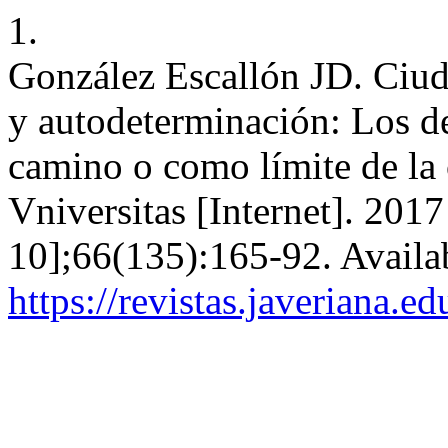
1.
González Escallón JD. Ciuda
y autodeterminación: Los d
camino o como límite de la 
Vniversitas [Internet]. 201
10];66(135):165-92. Availa
https://revistas.javeriana.e