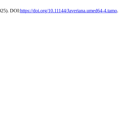
2025). DOI:
https://doi.org/10.11144/Javeriana.umed64-4.tamo
.