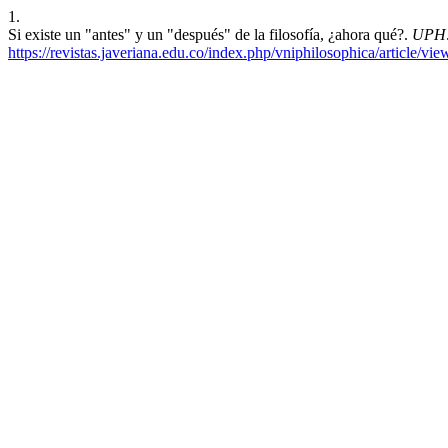
1.
Si existe un "antes" y un "después" de la filosofía, ¿ahora qué?.
UPH
https://revistas.javeriana.edu.co/index.php/vniphilosophica/article/vi