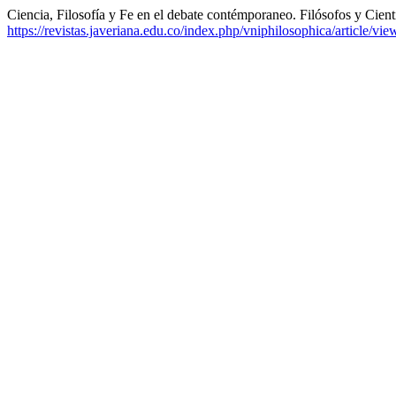
Ciencia, Filosofía y Fe en el debate contémporaneo. Filósofos y Cient
https://revistas.javeriana.edu.co/index.php/vniphilosophica/article/vi