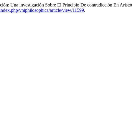
ón: Una investigación Sobre El Principio De contradicción En Aristóte
o/index.php/vniphilosophica/article/view/11599
.