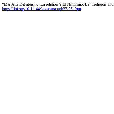
“Más Allá Del ateísmo, La religión Y El Nihilismo. La ‘irreligión’ fi
https://doi.org/10.11144/Javeriana.uph37-75.ifqm
.