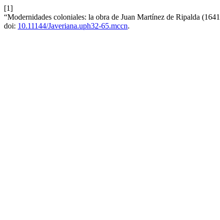
[1]
“Modernidades coloniales: la obra de Juan Martínez de Ripalda (1641-
doi:
10.11144/Javeriana.uph32-65.mccn
.