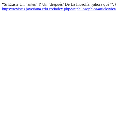
“Si Existe Un "antes" Y Un ‘después’ De La filosofía, ¿ahora qué?”.
https://revistas.javeriana.edu.co/index.php/vniphilosophica/article/vi