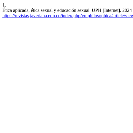
1.
Ética aplicada, ética sexual y educación sexual. UPH [Internet]. 2024
https://revistas.javeriana.edu.co/index.php/vniphilosophica/article/vi