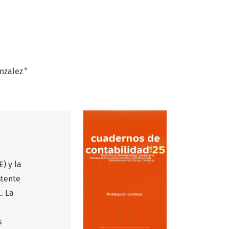
+
nzalez
) y la
stente
. La
s