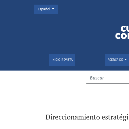
Cambiar el idioma. El actual es:
Español
Direccionamiento estratégico (DE) y la rentab
INICIO REVISTA
ACERCA DE
Direccionamiento estratégic