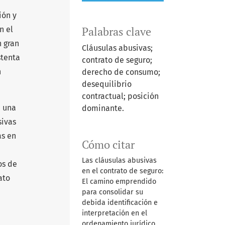
ión y
n el
Palabras clave
n gran
Cláusulas abusivas;
stenta
contrato de seguro;
n
derecho de consumo;
desequilibrio
contractual; posición
n una
dominante.
sivas
as en
Cómo citar
Las cláusulas abusivas
os de
en el contrato de seguro:
ato
El camino emprendido
para consolidar su
debida identificación e
interpretación en el
ordenamiento jurídico