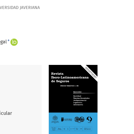
IVERSIDAD JAVERIANA
+
gal
icular