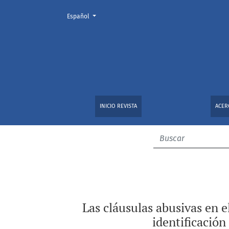
Cambiar el idioma. El actual es:
Español
Las cláusulas abusivas en el contrato de seg
INICIO REVISTA
ACER
Las cláusulas abusivas en 
identificación