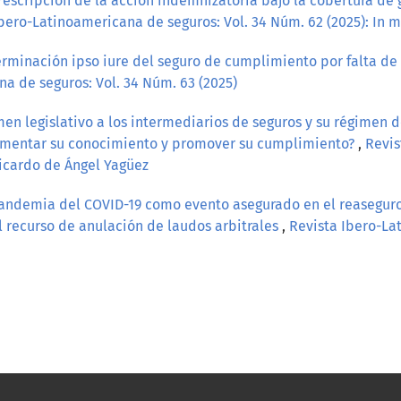
rescripción de la acción indemnizatoria bajo la cobertura de
Ibero-Latinoamericana de seguros: Vol. 34 Núm. 62 (2025): In
erminación ipso iure del seguro de cumplimiento por falta de 
a de seguros: Vol. 34 Núm. 63 (2025)
en legislativo a los intermediarios de seguros y su régimen 
omentar su conocimiento y promover su cumplimiento?
,
Revis
icardo de Ángel Yagüez
andemia del COVID-19 como evento asegurado en el reaseguro 
el recurso de anulación de laudos arbitrales
,
Revista Ibero-La