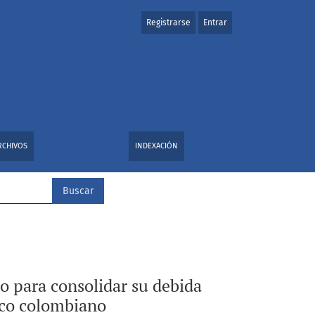
Registrarse
Entrar
cación e interpretación en el ordenamiento jurídico colombia
RCHIVOS
INDEXACIÓN
Buscar
o para consolidar su debida
dico colombiano