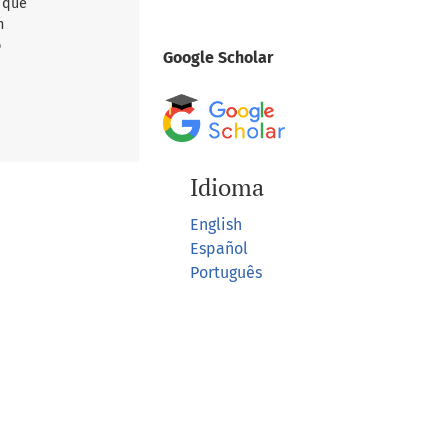
d que
n
o
Google Scholar
Idioma
English
Español
Português