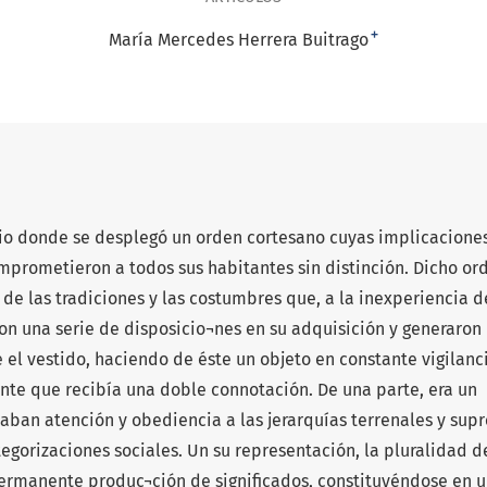
+
María Mercedes Herrera Buitrago
ario donde se desplegó un orden cortesano cuyas implicacione
omprometieron a todos sus habitantes sin distinción. Dicho or
 de las tradiciones y las costumbres que, a la inexperiencia d
on una serie de disposicio¬nes en su adquisición y generaron
 el vestido, haciendo de éste un objeto en constante vigilanc
ente que recibía una doble connotación. De una parte, era un
aban atención y obediencia a las jerarquías terrenales y sup
ategorizaciones sociales. Un su representación, la pluralidad d
ermanente produc¬ción de significados, constituyéndose en 