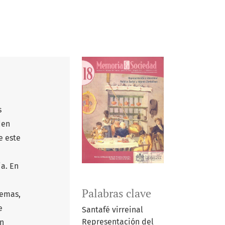
s
den
e este
ia. En
Palabras clave
remas,
e
Santafé virreinal
Representación del
un