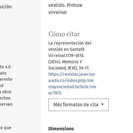
vestido. Pintura
cución
virreinal
Cómo citar
La representación del
vestido en Santafé
Virreinal.1739-1810.
(2014).
Memoria Y
to 4.0
Sociedad
,
9
(18), 59-77.
mato
https://revistas.javerian
permite
a.edu.co/index.php/me
ad
moysociedad/article/vie
a obra
w/7872
rechos
Más formatos de cita
nservan
lo que
Dimensions