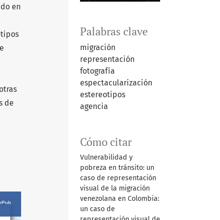
ído en
Palabras clave
otipos
migración
ue
representación
fotografía
espectacularización
otras
estereotipos
s de
agencia
Cómo citar
Vulnerabilidad y
pobreza en tránsito: un
caso de representación
visual de la migración
venezolana en Colombia:
un caso de
representación visual de