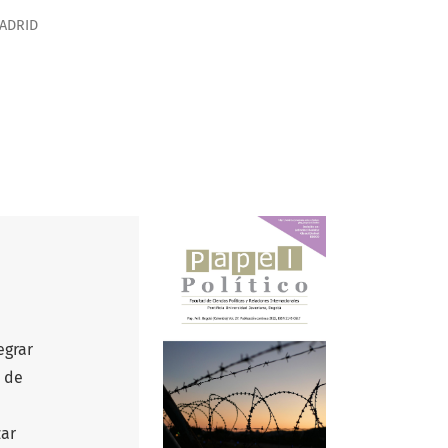
MADRID
egrar
s de
zar