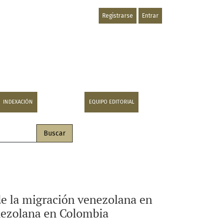
Registrarse
Entrar
ombia: un caso de representación visual de la migración ven
INDEXACIÓN
EQUIPO EDITORIAL
Buscar
 de la migración venezolana en
enezolana en Colombia