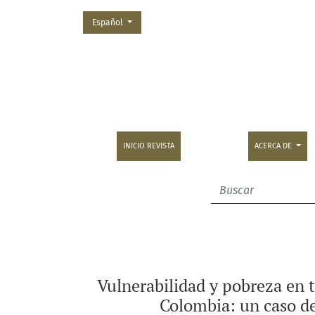
Cambiar el idioma. El actual es:
Español
Vulnerabilidad y pobreza en tránsito: un cas
INICIO REVISTA
ACERCA DE
Vulnerabilidad y pobreza en t
Colombia: un caso de