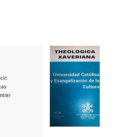
cir:
cas
ntrar