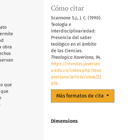
Cómo citar
Scannone S.J., J. C. (1990).
Teología e
mato
interdisciplinariedad:
permite
Presencia del saber
ad
teológico en el ámbito
a obra
de las Ciencias.
rechos
Theologica Xaveriana
,
94
.
nservan
https://revistas.javerian
a.edu.co/index.php/teox
averiana/article/view/22
076
lo que
d que
Más formatos de cita
n
o
Dimensions