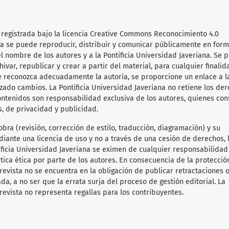
 registrada bajo la licencia Creative Commons Reconocimiento 4.0
obra se puede reproducir, distribuir y comunicar públicamente en for
l nombre de los autores y a la Pontificia Universidad Javeriana. Se 
hivar, republicar y crear a partir del material, para cualquier finalid
e reconozca adecuadamente la autoría, se proporcione un enlace a l
lizado cambios. La Pontificia Universidad Javeriana no retiene los de
ontenidos son responsabilidad exclusiva de los autores, quienes co
s, de privacidad y publicidad.
obra (revisión, corrección de estilo, traducción, diagramación) y su
diante una licencia de uso y no a través de una cesión de derechos, 
tificia Universidad Javeriana se eximen de cualquier responsabilida
ica ética por parte de los autores. En consecuencia de la protecció
 revista no se encuentra en la obligación de publicar retractaciones 
da, a no ser que la errata surja del proceso de gestión editorial. La
revista no representa regalías para los contribuyentes.