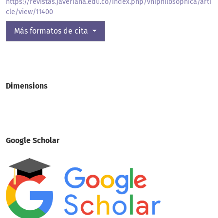
https://revistas.javeriana.edu.co/index.php/vniphilosophica/arti
cle/view/11400
Más formatos de cita
Dimensions
Google Scholar