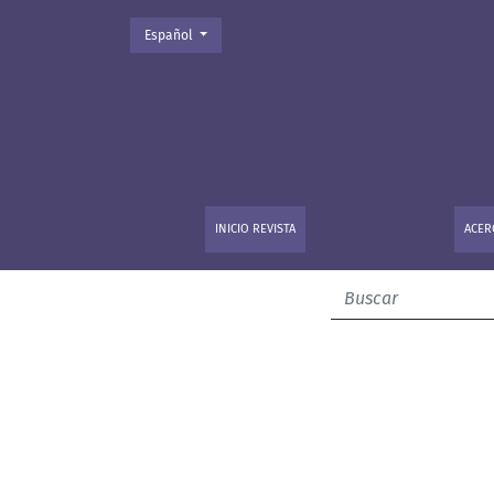
Cambiar el idioma. El actual es:
Español
Nuestra Facultad
INICIO REVISTA
ACER