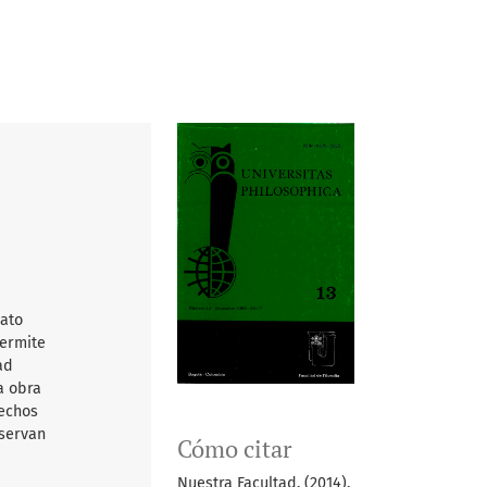
mato
permite
ad
a obra
rechos
nservan
Cómo citar
Nuestra Facultad. (2014).