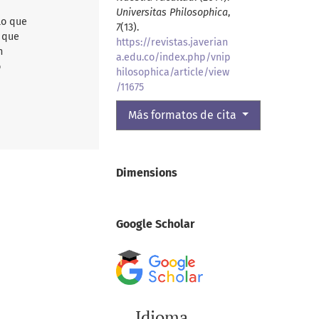
Universitas Philosophica
,
lo que
7
(13).
d que
https://revistas.javerian
n
a.edu.co/index.php/vnip
o
hilosophica/article/view
/11675
Más formatos de cita
Dimensions
Google Scholar
Idioma