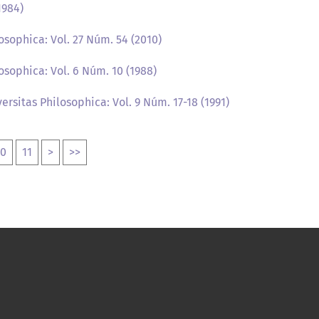
1984)
osophica: Vol. 27 Núm. 54 (2010)
osophica: Vol. 6 Núm. 10 (1988)
ersitas Philosophica: Vol. 9 Núm. 17-18 (1991)
10
11
>
>>