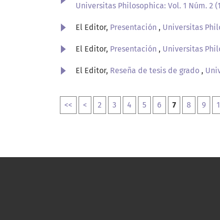
Universitas Philosophica: Vol. 1 Núm. 2 (
El Editor,
Presentación
,
Universitas Phil
El Editor,
Presentación
,
Universitas Phil
El Editor,
Reseña de tesis de grado
,
Univ
<<
<
2
3
4
5
6
7
8
9