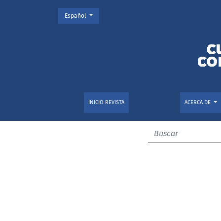
Cambiar el idioma. El actual es:
Español
Vol. 11 Núm. 28 (2010)
INICIO REVISTA
ACERCA DE