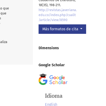
Cuadernos De Literatura
,
18
(35), 198-211.
lo que
http://revistas.javeriana.
d que
edu.co/index.php/cualit
n
/article/view/8590
o
Más formatos de cita
aliza
Dimensions
Google Scholar
Idioma
English