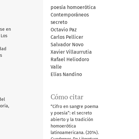
poesía homoerótica
Contemporáneos
secreto
Octavio Paz
rse en
 Los
Carlos Pellicer
Salvador Novo
idad
Xavier Villaurrutia
us
Rafael Heliodoro
Valle
Elías Nandino
Cómo citar
del
oría,
“Cifro en sangre poema
y poesía”: el secreto
abierto y la tradición
homoerótica
latinoamericana. (2014).