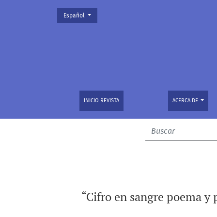
Cambiar el idioma. El actual es:
Español
“Cifro en sangre poema y poesía”: el secreto
INICIO REVISTA
ACERCA DE
“Cifro en sangre poema y p