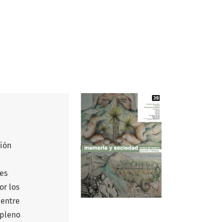
ción
tes
or los
 entre
 pleno