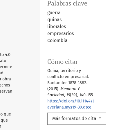
Palabras clave
guerra
quinas
liberales
empresarios
Colombia
to 4.0
Cómo citar
mato
permite
Quina, territorio y
ad
conflicto empresarial.
a obra
Santander 1878-1882.
rechos
(2015).
Memoria Y
nservan
Sociedad
,
19
(39), 140-155.
https://doi.org/10.11144/J
averiana.mys19-39.qtce
lo que
Más formatos de cita
d que
n