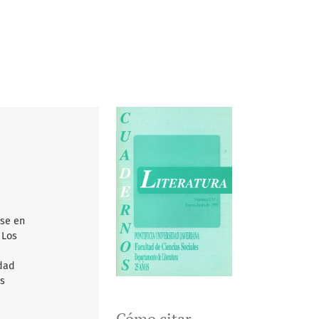
rse en
 Los
idad
us