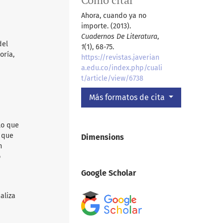
Cómo citar
Ahora, cuando ya no
importe. (2013).
Cuadernos De Literatura
,
del
1
(1), 68-75.
oría,
https://revistas.javerian
a.edu.co/index.php/cuali
t/article/view/6738
Más formatos de cita
lo que
d que
Dimensions
n
o
Google Scholar
aliza