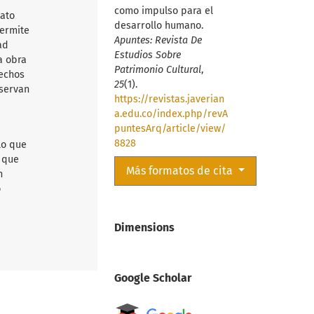
como impulso para el
mato
desarrollo humano.
permite
Apuntes: Revista De
ad
Estudios Sobre
a obra
Patrimonio Cultural
,
rechos
25
(1).
nservan
https://revistas.javerian
a.edu.co/index.php/revA
puntesArq/article/view/
8828
lo que
d que
Más formatos de cita
n
o
Dimensions
Google Scholar