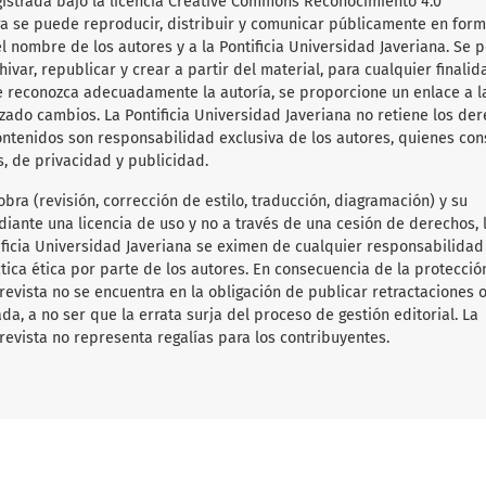
gistrada bajo la licencia Creative Commons Reconocimiento 4.0
obra se puede reproducir, distribuir y comunicar públicamente en for
l nombre de los autores y a la Pontificia Universidad Javeriana. Se 
hivar, republicar y crear a partir del material, para cualquier finalid
e reconozca adecuadamente la autoría, se proporcione un enlace a l
lizado cambios. La Pontificia Universidad Javeriana no retiene los de
ontenidos son responsabilidad exclusiva de los autores, quienes co
s, de privacidad y publicidad.
obra (revisión, corrección de estilo, traducción, diagramación) y su
diante una licencia de uso y no a través de una cesión de derechos, 
tificia Universidad Javeriana se eximen de cualquier responsabilida
ica ética por parte de los autores. En consecuencia de la protecció
 revista no se encuentra en la obligación de publicar retractaciones 
da, a no ser que la errata surja del proceso de gestión editorial. La
revista no representa regalías para los contribuyentes.