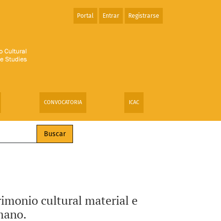
Portal
Entrar
Registrarse
ial como impulso para el desarrollo humano.
CONVOCATORIA
ICAC
Buscar
trimonio cultural material e
mano.