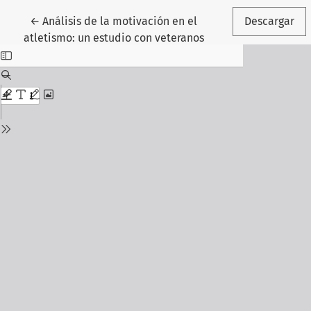
Volver a los detalles del artículo
←
Análisis de la motivación en el
Descargar
atletismo: un estudio con veteranos