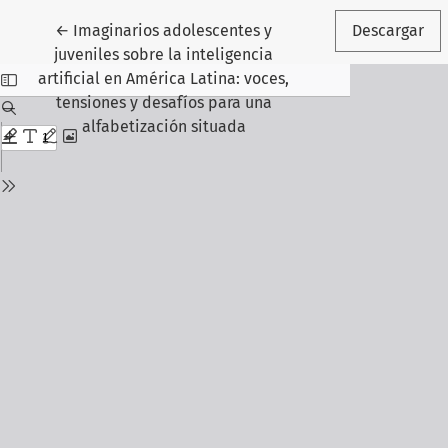
Volver a los detalles del artículo
←
Imaginarios adolescentes y
Descargar
juveniles sobre la inteligencia
artificial en América Latina: voces,
tensiones y desafíos para una
alfabetización situada