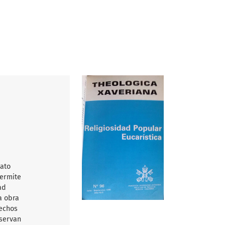
mato
permite
ad
a obra
rechos
nservan