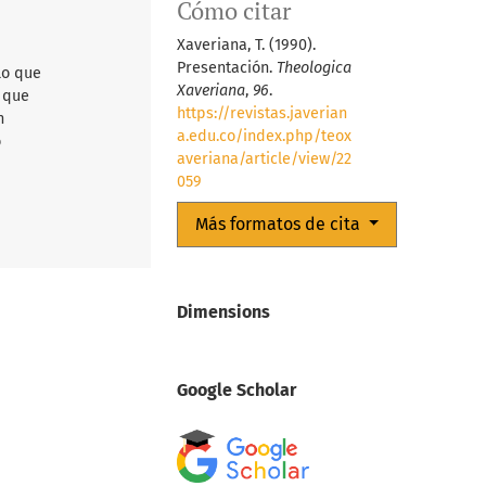
Cómo citar
Xaveriana, T. (1990).
Presentación.
Theologica
lo que
Xaveriana
,
96
.
d que
https://revistas.javerian
n
a.edu.co/index.php/teox
o
averiana/article/view/22
059
Más formatos de cita
Dimensions
Google Scholar