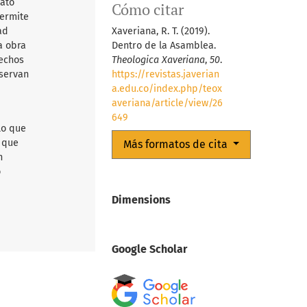
mato
Cómo citar
permite
Xaveriana, R. T. (2019).
ad
Dentro de la Asamblea.
a obra
Theologica Xaveriana
,
50
.
rechos
https://revistas.javerian
nservan
a.edu.co/index.php/teox
averiana/article/view/26
649
lo que
d que
Más formatos de cita
n
o
Dimensions
Google Scholar