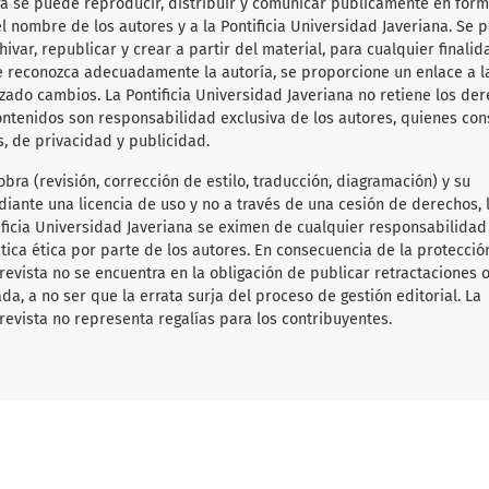
obra se puede reproducir, distribuir y comunicar públicamente en for
l nombre de los autores y a la Pontificia Universidad Javeriana. Se 
hivar, republicar y crear a partir del material, para cualquier finalid
e reconozca adecuadamente la autoría, se proporcione un enlace a l
lizado cambios. La Pontificia Universidad Javeriana no retiene los de
ontenidos son responsabilidad exclusiva de los autores, quienes co
s, de privacidad y publicidad.
obra (revisión, corrección de estilo, traducción, diagramación) y su
diante una licencia de uso y no a través de una cesión de derechos, 
tificia Universidad Javeriana se eximen de cualquier responsabilida
ica ética por parte de los autores. En consecuencia de la protecció
 revista no se encuentra en la obligación de publicar retractaciones 
da, a no ser que la errata surja del proceso de gestión editorial. La
revista no representa regalías para los contribuyentes.