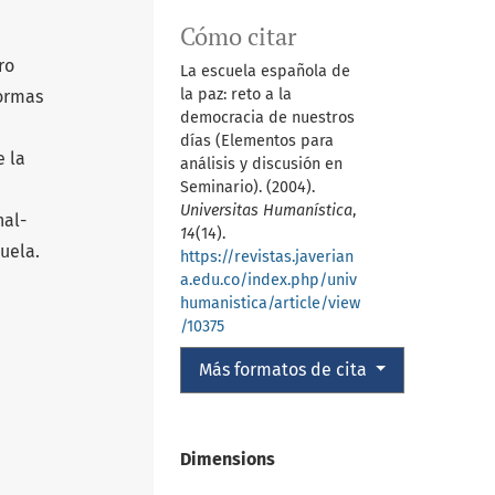
Cómo citar
ro
La escuela española de
la paz: reto a la
formas
democracia de nuestros
días (Elementos para
e la
análisis y discusión en
Seminario). (2004).
Universitas Humanística
,
nal­
14
(14).
uela.
https://revistas.javerian
a.edu.co/index.php/univ
humanistica/article/view
/10375
Más formatos de cita
Dimensions