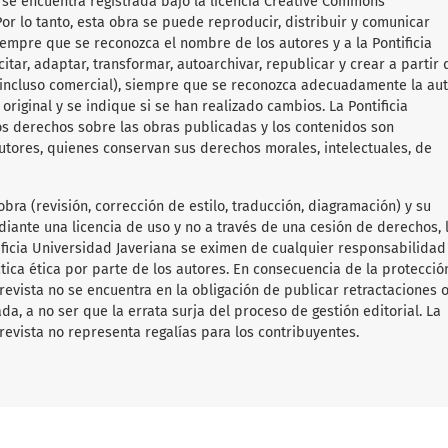
a
se encuentra registrada bajo la licencia Creative Commons
or lo tanto, esta obra se puede reproducir, distribuir y comunicar
iempre que se reconozca el nombre de los autores y a la Pontificia
itar, adaptar, transformar, autoarchivar, republicar y crear a partir 
 (incluso comercial), siempre que se reconozca adecuadamente la aut
original y se indique si se han realizado cambios. La Pontificia
os derechos sobre las obras publicadas y los contenidos son
utores, quienes conservan sus derechos morales, intelectuales, de
obra (revisión, corrección de estilo, traducción, diagramación) y su
diante una licencia de uso y no a través de una cesión de derechos, 
tificia Universidad Javeriana se eximen de cualquier responsabilida
ica ética por parte de los autores. En consecuencia de la protecció
 revista no se encuentra en la obligación de publicar retractaciones 
da, a no ser que la errata surja del proceso de gestión editorial. La
revista no representa regalías para los contribuyentes.