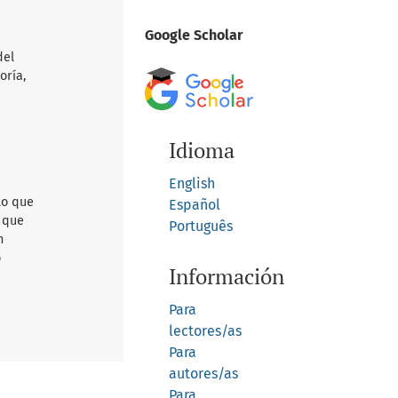
Google Scholar
del
oría,
Idioma
English
lo que
Español
d que
Português
n
o
Información
Para
lectores/as
Para
autores/as
Para