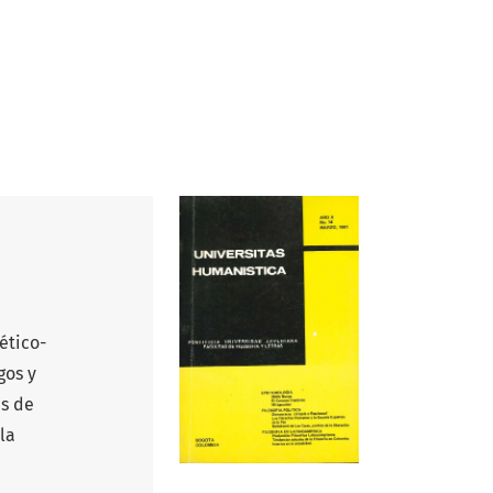
ético-
gos y
as de
la