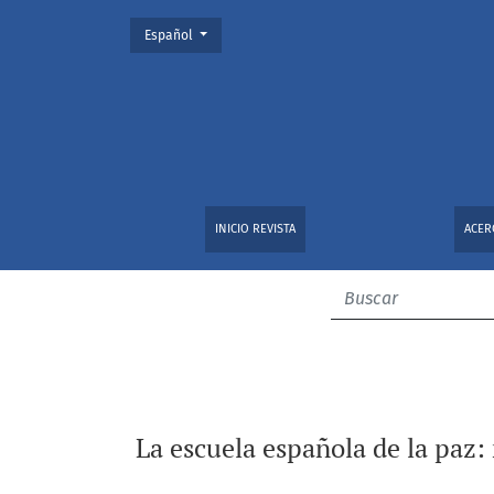
Cambiar el idioma. El actual es:
Español
La escuela española de la paz: reto a la dem
INICIO REVISTA
ACER
La escuela española de la paz: 