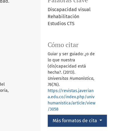
idad.
Discapacidad visual
Rehabilitación
Estudios CTS
Cómo citar
Guiar y ser guiado: ¿o de
lo que nuestra
(dis)capacidad está
hecha?. (2013).
Universitas Humanística
,
del
76
(76).
oría,
https://revistas.javerian
a.edu.co/index.php/univ
humanistica/article/view
/3058
Más formatos de cita