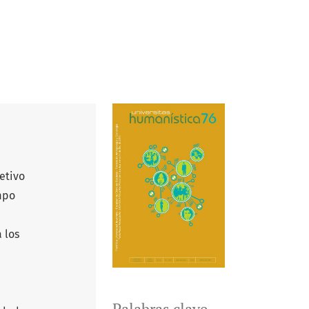
etivo
mpo
 los
Palabras clave