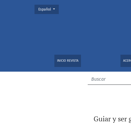
Cambiar el idioma. El actual es:
Español
Guiar y ser guiado: ¿o de lo que nuestra (dis
INICIO REVISTA
ACER
Guiar y ser 