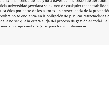
diante una licencia de uso y no a través de una cesión de derechos, 
tificia Universidad Javeriana se eximen de cualquier responsabilida
ica ética por parte de los autores. En consecuencia de la protecció
 revista no se encuentra en la obligación de publicar retractaciones 
da, a no ser que la errata surja del proceso de gestión editorial. La
revista no representa regalías para los contribuyentes.