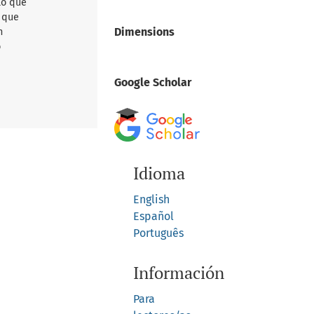
lo que
d que
Dimensions
n
o
Google Scholar
Idioma
English
Español
Português
Información
Para